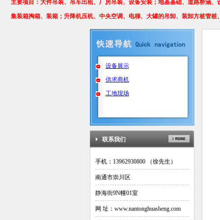
主要项目：大件吊装、吊车出租、厂房吊装、设备安装；地基基础、道路桥涵、
集装箱掏箱、装箱；升降机压机、中央空调、电梯、大罐的吊卸、装卸方桩管桩
设备展示
供求商机
工地现场
联系我们
手机：13962930800 （徐先生）
南通市崇川区
静海街9N幢01室
网 址：www.nantonghuasheng.com