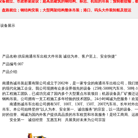
设备就位、市政桥梁架设；超高层建筑的钢结构、标志、机组的吊装；预制桩驳输，桩
、盘路就位；钢结构安装；大型网架结构整体吊装；港口、码头大件装卸船及驳运
设备展示
产品名称:供应南通吊车出租大件吊装 诚信为本、客户至上、安全快捷”
产品编号:007
产品介绍:
南通热诚吊装起重有限公司成立于2002年，是一家专业的南通吊车出租公司，我们
的现代化施工企业。我公司现拥有众多业界领先的设备（25吨-500吨汽车吊、50吨-
的工程施工团队，已成功完成了国内多个大型重点吊装项目；机器设备及厂矿搬迁
钢构吊装。公司拥有一支工程施工多年经验的技术团队。24小时竭诚为您服务！欢迎来电 18
南通热诚吊车出租公司拥有50T、100T、130T、150T、200T汽车吊。长年对外出租
吊车。本公司始终坚持“以人为本、安全第一、诚信服务”的宗旨，以一流的设备、
好的信誉、竭诚为国内外客户提供高品质的吊车租赁和吊装服务！是经工商局、运
安全第一 诚信经营 互惠互利 共展美好未来为公司宗旨