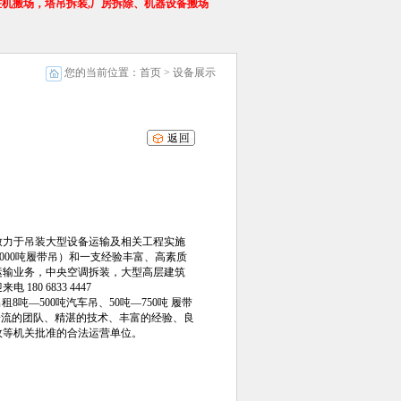
机搬场，塔吊拆装,厂房拆除、机器设备搬场
您的当前位置：首页 > 设备展示
致力于吊装大型设备运输及相关工程实施
1000吨履带吊）和一支经验丰富、高素质
运输业务，中央空调拆装，大型高层建筑
0 6833 4447
8吨—500吨汽车吊、50吨—750吨 履带
一流的团队、精湛的技术、丰富的经验、良
政等机关批准的合法运营单位。